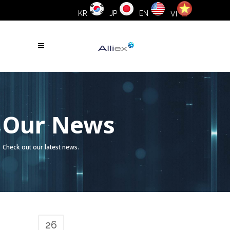
KR
JP
EN
VI
Our News
Check out our latest news.
26