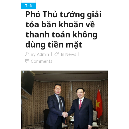
Th6
Phó Thủ tướng giải
tỏa băn khoăn về
thanh toán không
dùng tiền mặt
By
Admin
In
News
Comments