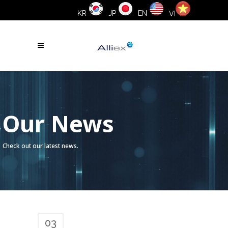
KR
JP
EN
VI
Our News
Check out our latest news.
03