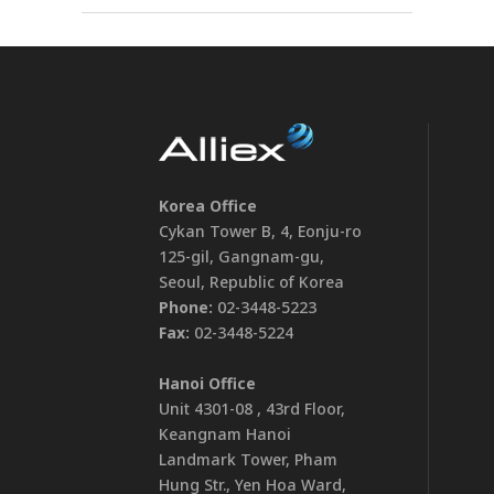
Korea Office
Cykan Tower B, 4, Eonju-ro
125-gil, Gangnam-gu,
Seoul, Republic of Korea
Phone:
02-3448-5223
Fax:
02-3448-5224
Hanoi Office
Unit 4301-08 , 43rd Floor,
Keangnam Hanoi
Landmark Tower, Pham
Hung Str., Yen Hoa Ward,