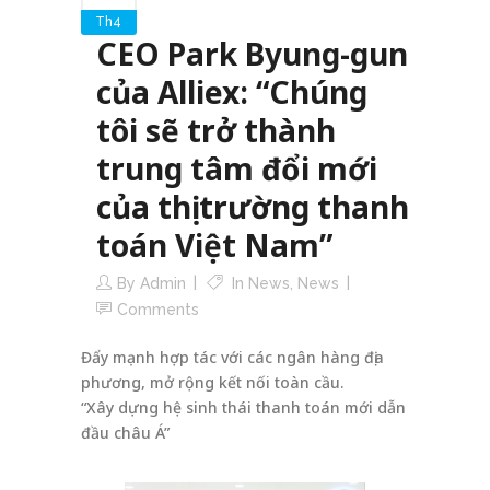
Th4
CEO Park Byung-gun
của Alliex: “Chúng
tôi sẽ trở thành
trung tâm đổi mới
của thị trường thanh
toán Việt Nam”
By
Admin
In
News
,
News
Comments
Đẩy mạnh hợp tác với các ngân hàng địa
phương, mở rộng kết nối toàn cầu.
“Xây dựng hệ sinh thái thanh toán mới dẫn
đầu châu Á”