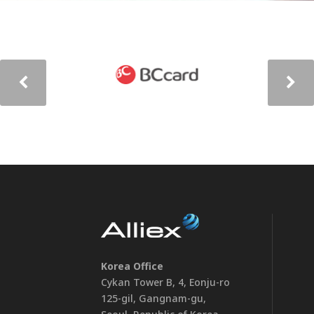
Korea Office
Cykan Tower B, 4, Eonju-ro
125-gil, Gangnam-gu,