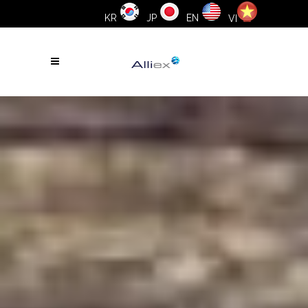
KR
JP
EN
VI