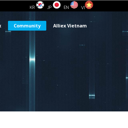
KR
JP
EN
VI
x
Community
Alliex Vietnam