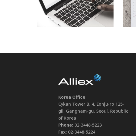
Contact Us
Korea Office
Cykan Tower B, 4, Eonju-ro 125-
gil, Gangnam-gu, Seoul, Republic
of Korea
Phone:
02-3448-5223
Fax:
02-3448-5224