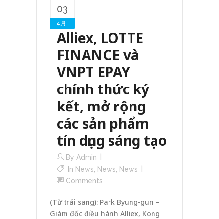
03
4月
Alliex, LOTTE
FINANCE và
VNPT EPAY
chính thức ký
kết, mở rộng
các sản phẩm
tín dụng sáng tạo
By
Admin
In
News
,
News
,
News
Comments
(Từ trái sang): Park Byung-gun –
Giám đốc điều hành Alliex, Kong