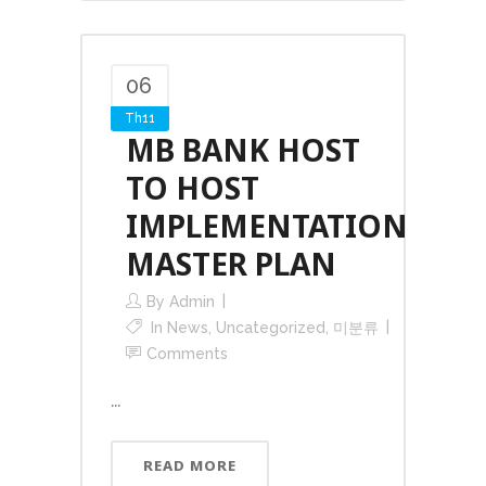
06
Th11
MB BANK HOST
TO HOST
IMPLEMENTATION
MASTER PLAN
By
Admin
In
News
,
Uncategorized
,
미분류
Comments
...
READ MORE