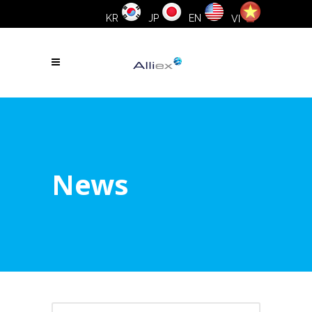
KR
JP
EN
VI
News