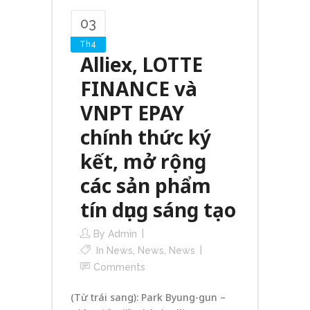
03
Th4
Alliex, LOTTE
FINANCE và
VNPT EPAY
chính thức ký
kết, mở rộng
các sản phẩm
tín dụng sáng tạo
By
Admin
In
News
,
News
,
News
Comments
(Từ trái sang): Park Byung-gun –