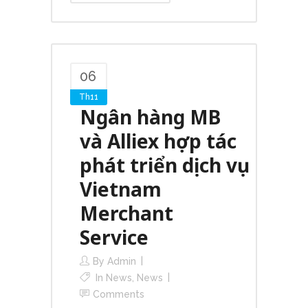
06
Th11
Ngân hàng MB
và Alliex hợp tác
phát triển dịch vụ
Vietnam
Merchant
Service
By
Admin
In
News
,
News
Comments