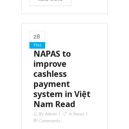
28
Th12
NAPAS to
improve
cashless
payment
system in Việt
Nam Read
By
Admin
In
News
Comments